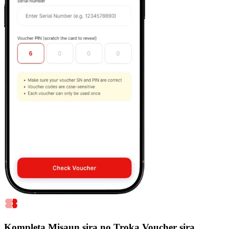
Kompleta Misaun sira no Troka Voucher sira