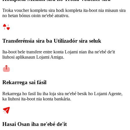
Troka voucher kompletu sira hodi kompleta ita-boot nia misaun sira
no hetan bónus oioin ne'ebé atrativu.
Transferénsia sira ba Utilizadór sira seluk
Ita-boot bele transfere entre konta Lojami nian iha ne'ebé de'it
liuhosi aplikasaun Lojami Amigu.
Rekarrega sai fásil
Rekarrega ho fasil liu iha loja sira ne'ebé besik ho Lojami Agente,
ka liuhosi ita-boot nia konta bankária.
Hasai Osan iha ne'ebé de'it